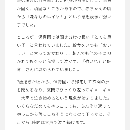
娘の場合は自ら卒乳した経歴があるだけに、意志
が固く、頑固なところがあるので、赤ちゃんの頃
から「嫌なものはイヤ！」という意思表示が強い
子でした。
ところが、保育園では聞き分けの良い「とても良
い子」と言われていました。給食をいつも「おい
しい」と言っておかわりし、転んでも他の子に叩
かれてもぐっと我慢して泣かず、「強いね」と保
育士さんに褒められていました。
2歳過ぎた頃から、保育園から帰宅して玄関の扉
を閉めるなり、玄関でひっくり返ってギャーギャ
ー大声で泣き始めるという現象が始まりました。
いくらなだめても抱っこしても、ふんぞり返って
抱っこから落っこちそうになるので下ろすと、そ
こから1時間は大声で泣き続けます。